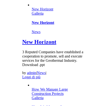
New Horizont
Galleria
New Horizont
News
New Horizont
3 Reputed Companies have established a
cooperation to promote, sell and execute
services for the Geothermal Industry.
Download .ppt
by
admin
|
News
|
Leggi di più
How We Manage Large
Construction Projects
Galleria